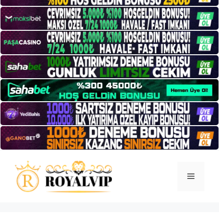
İçeriğe
atla
Menü