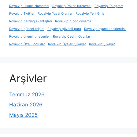
Royalvip Lisans Numarası
Royalvip Poker Turnuvası
Royalvip Telegram
Royalvip Twitter
Royalvip Yasal Oranlar
Royalvip Yeni Giriş
Royalvip betting avantajları
Royalvip bingo oynama
Royalvip güncel erişim
Royalvip güvenli para
Royalvip oyuncu beklentisi
Royalvip önemli bileşenler
Royalvip Çeşitli Oyunlar
Royalvip Özel Bonuslar
Royalvip Üyeleri Şikayet
Royalvip Şikayet
Arşivler
Temmuz 2026
Haziran 2026
Mayıs 2025