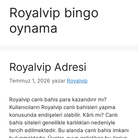
Royalvip bingo
oynama
Royalvip Adresi
Temmuz 1, 2026
yazar
Royalvip
Royalvip canlı bahis para kazandırır mı?
Kullanıcıların Royalvip canlı bahisleri yapma
konusunda endişeleri olabilir. Kârlı mı? Canlı
bahis siteleri genellikle karlılıkları nedeniyle
tercih edilmektedir. Bu alanda canlı bahis imkanı
bulunmaktadır. Üyeler, oyun geliştikçe bu ileriye