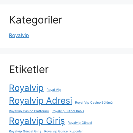
Kategoriler
Royalvip
Etiketler
Royalvip
Royal Vip
Royalvip Adresi
Royal Vip Casino Bölümü
Royalvip Casino Platformu
Royalvip Futbol Bahis
Royalvip Giriş
Royalvip Güncel
Royalvip Güncel Giriş
Royalvip Güncel Kuponlar