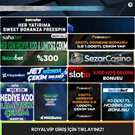
×
ROYALVİP GİRİŞ İÇİN TIKLAYINIZ!