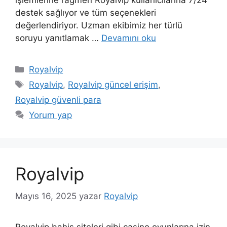
destek sağlıyor ve tüm seçenekleri
değerlendiriyor. Uzman ekibimiz her türlü
soruyu yanıtlamak …
Devamını oku
Kategoriler
Royalvip
Etiketler
Royalvip
,
Royalvip güncel erişim
,
Royalvip güvenli para
Yorum yap
Royalvip
Mayıs 16, 2025
yazar
Royalvip