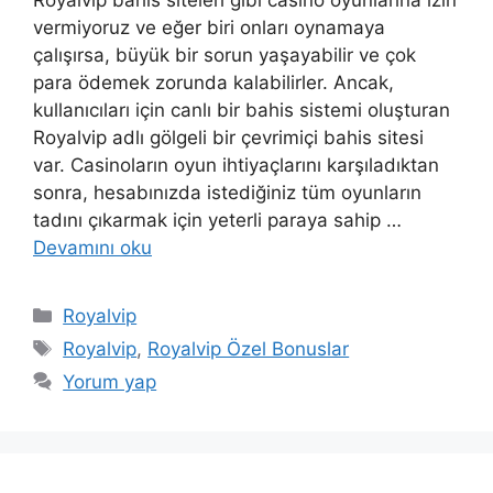
Royalvip bahis siteleri gibi casino oyunlarına izin
vermiyoruz ve eğer biri onları oynamaya
çalışırsa, büyük bir sorun yaşayabilir ve çok
para ödemek zorunda kalabilirler. Ancak,
kullanıcıları için canlı bir bahis sistemi oluşturan
Royalvip adlı gölgeli bir çevrimiçi bahis sitesi
var. Casinoların oyun ihtiyaçlarını karşıladıktan
sonra, hesabınızda istediğiniz tüm oyunların
tadını çıkarmak için yeterli paraya sahip …
Devamını oku
Kategoriler
Royalvip
Etiketler
Royalvip
,
Royalvip Özel Bonuslar
Yorum yap