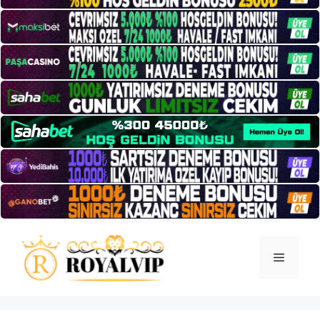
İçeriğe
atla
Menü