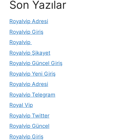
Son Yazılar
Royalvip Adresi
Royalvip Giriş
Royalvip
Royalvip Şikayet
Royalvip Güncel Giriş
Royalvip Yeni Giriş
Royalvip Adresi
Royalvip Telegram
Royal Vip
Royalvip Twitter
Royalvip Güncel
Royalvip Giriş